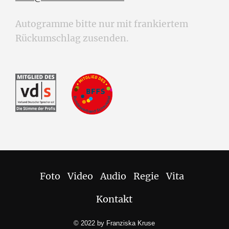
Autogramme bitte nur mit frankiertem
Rückumschlag zusenden.
Foto
Video
Audio
Regie
Vita
Kontakt
© 2022 by Franziska Kruse